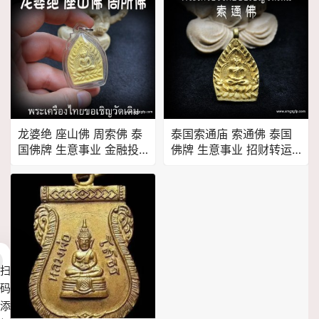
龙婆绝 座山佛 周索佛 泰
泰国索通庙 索通佛 泰国
国佛牌 生意事业 金融投
佛牌 生意事业 招财转运
资 健康平安 逢凶化吉 人
健康平安 求愿许愿 有求
缘贵人
必应
扫
码
添