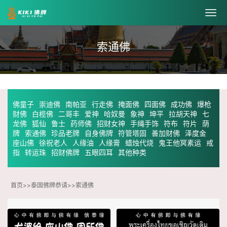
索通佛
佛童子
崇迪佛
南帕亚
行走佛
掩面佛
四面佛
成功佛
爆枪
财佛
白榄佛
二哥丰
爱神
哈奴曼
象神
坤平
拉胡天神
七
龙佛
狐仙
鲁士
药师佛
招财女神
手绳手饰
符布
符片
荫
牌
索通佛
珍品老牌
自身佛牌
符管塔固
善加财佛
泽度金
座山佛
徐祝老人
人缘油
人缘膏
蜡烛代烧
鬼王他冥素运
戒
指
转运珠
招财佛牌
五眼四耳
其他种类
首页
>>
泰国佛牌恭请
>>
索通佛