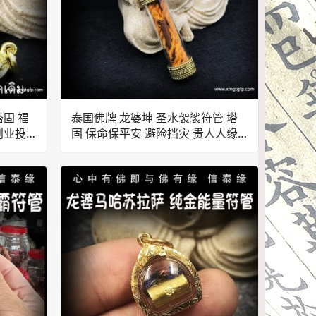
塔固 福
泰国佛牌 龙婆坤 圣水袈裟符管 塔
创业投
固 保命保平安 避险挡灾 贵人人缘
防降头 转运事业