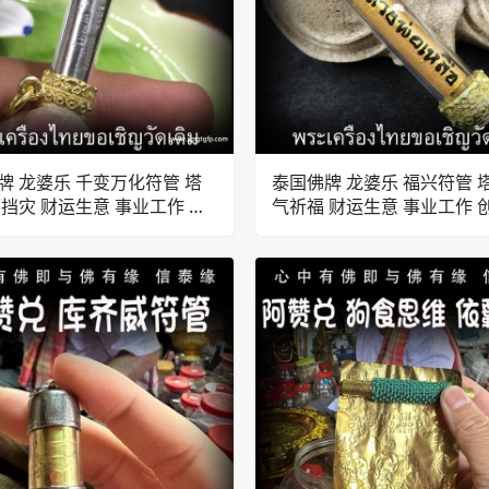
牌 龙婆乐 千变万化符管 塔
泰国佛牌 龙婆乐 福兴符管 
邪挡灾 财运生意 事业工作 创
气祈福 财运生意 事业工作 
 招财转运
资 招财转运