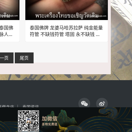
 泰国佛
泰国佛牌 龙婆马哈苏拉萨 纯金能量
人脉人际
符管 不缺钱符管 塔固 永不缺钱 人
缘人脉 财运事业 避险挡灾
一页
尾页
高僧寺庙
泰国资讯
13号