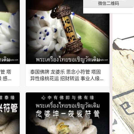
微信二维码
管 塔
泰国佛牌 龙婆乐 思念小符管 塔固
缘 感情
异性缘桃花运 招财转运 事业人缘
助姻缘 感情和合