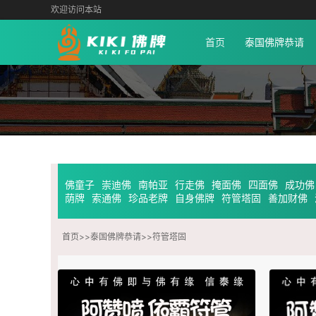
欢迎访问本站
首页
泰国佛牌恭请
佛童子
崇迪佛
南帕亚
行走佛
掩面佛
四面佛
成功佛
荫牌
索通佛
珍品老牌
自身佛牌
符管塔固
善加财佛
首页
>>
泰国佛牌恭请
>>
符管塔固