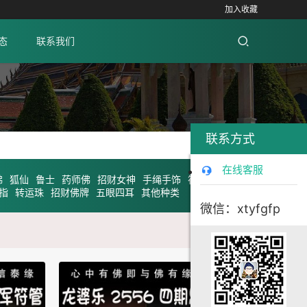
加入收藏
态
联系我们
联系方式
在线客服
佛
狐仙
鲁士
药师佛
招财女神
手绳手饰
符布
符片
指
转运珠
招财佛牌
五眼四耳
其他种类
微信：xtyfgfp