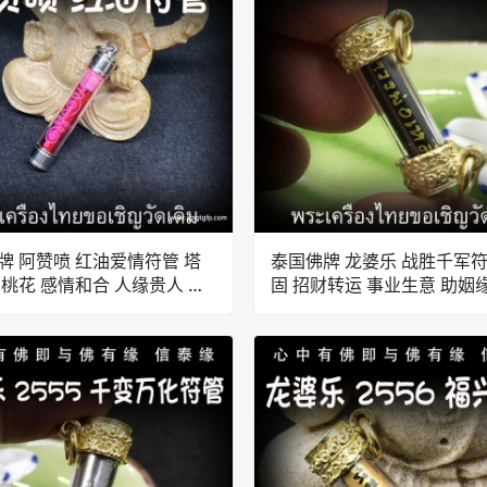
牌 阿赞喷 红油爱情符管 塔
泰国佛牌 龙婆乐 战胜千军符
力桃花 感情和合 人缘贵人 财
固 招财转运 事业生意 助姻
和合 挡灾避险