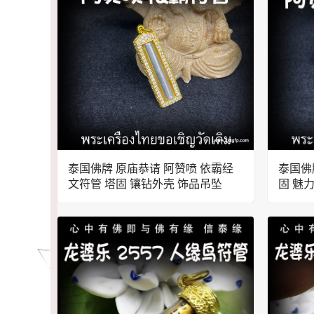
泰国佛牌 原庙恭请 阿赞喷 依霸经
泰国佛
文符管 塔固 镶钻外壳 饰品吊坠
固 魅
运事业