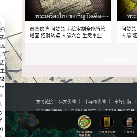
泰国佛牌 阿赞兑 手绘定制全能符管
阿赞兑
扫
塔固 招财转运 人缘六合 生意事业
人缘 
码
家庭健康 挡灾避险 权威自信
避险挡
添
加
共132条 当前1/1
店
主
微
信
x
友情链接：
亿文佛牌
小马哥佛牌
泰好佛牌
t
泰国佛牌恭请
泰国法事刺符
泰国＆特色产品
y
f
Copyright © 2018-2022 KIKI佛牌 All Rights Reser
g
f