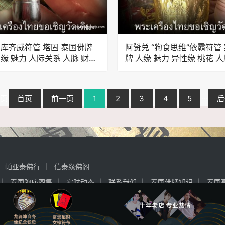
 库齐威符管 塔固 泰国佛牌
阿赞兑 “狗食思维”依霸符管
姻缘 魅力 人际关系 人脉 财运
牌 人缘 魅力 异性缘 桃花 
灾 平安健康
关系 财运事业 避是非 小人
1页
首页
前一页
1
2
3
4
5
···
后
帕亚泰佛行
信泰缘佛阁
泰国跑庙图集
实时动态
联系我们
泰国佛牌知识
泰国
ved.
备案号：赣ICP备2022006539号-5
京公网安备 110112020038