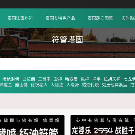
泰国法事刺符
泰国＆特色产品
泰国跑庙图集
实时动
符管塔固
爆枪财佛
白榄佛
二哥丰
爱神
哈奴曼
象神
坤平
拉胡天神
七龙
泽度金
座山佛
徐祝老人
人缘油
人缘膏
蜡烛代烧
鬼王他冥素运
戒