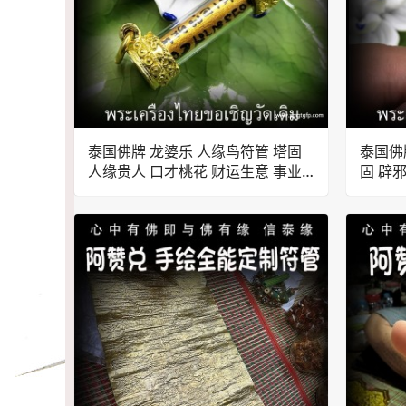
泰国佛牌 龙婆乐 人缘鸟符管 塔固
泰国佛
人缘贵人 口才桃花 财运生意 事业
固 辟
工作 创业投资 招财转运
业投资