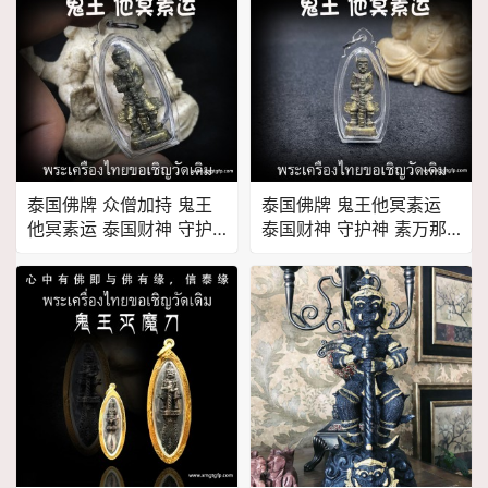
泰国佛牌 众僧加持 鬼王
泰国佛牌 鬼王他冥素运
他冥素运 泰国财神 守护
泰国财神 守护神 素万那
神 素万那普机场守护神
普机场守护神 招财镇宅
招财镇宅 辟邪挡灾 人缘
辟邪挡灾 人缘六合
六合