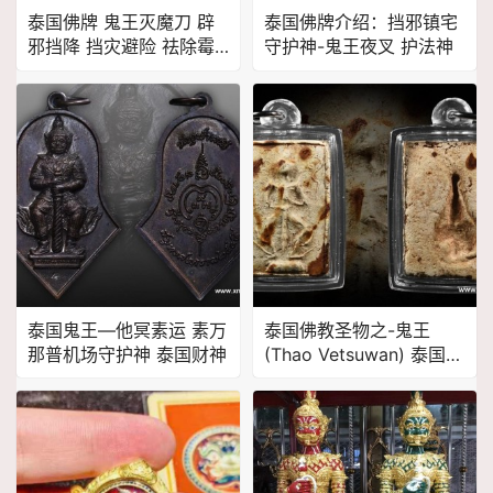
泰国佛牌 鬼王灭魔刀 辟
泰国佛牌介绍：挡邪镇宅
邪挡降 挡灾避险 祛除霉
守护神-鬼王夜叉 护法神
运 开运招财
泰国鬼王—他冥素运 素万
泰国佛教圣物之-鬼王
那普机场守护神 泰国财神
(Thao Vetsuwan) 泰国护
法神 素万那普机场镇守