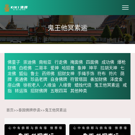
鬼王他冥素运
佛童子
崇迪佛
南帕亚
行走佛
掩面佛
四面佛
成功佛
爆枪
财佛
白榄佛
二哥丰
爱神
哈奴曼
象神
坤平
拉胡天神
七
龙佛
狐仙
鲁士
药师佛
招财女神
手绳手饰
符布
符片
荫
牌
索通佛
珍品老牌
自身佛牌
符管塔固
善加财佛
泽度金
座山佛
徐祝老人
人缘油
人缘膏
蜡烛代烧
鬼王他冥素运
戒
指
转运珠
招财佛牌
五眼四耳
其他种类
首页
>>
泰国佛牌恭请
>>
鬼王他冥素运