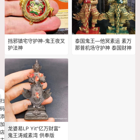
挡邪镇宅守护神-鬼王夜叉
泰国鬼王—他冥素运 素万
护法神
那普机场守护神 泰国财神
扫
码
添
加
龙婆易LP Yit“亿万财富”
店
鬼王涛威素湾 供奉版
主