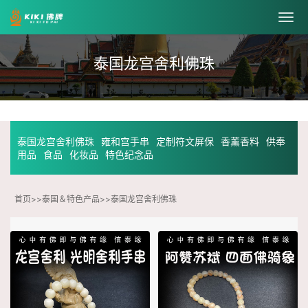
泰国龙宫舍利佛珠
泰国龙宫舍利佛珠
雍和宫手串
定制符文屏保
香薰香料
供奉
用品
食品
化妆品
特色纪念品
首页
>>
泰国＆特色产品
>>
泰国龙宫舍利佛珠