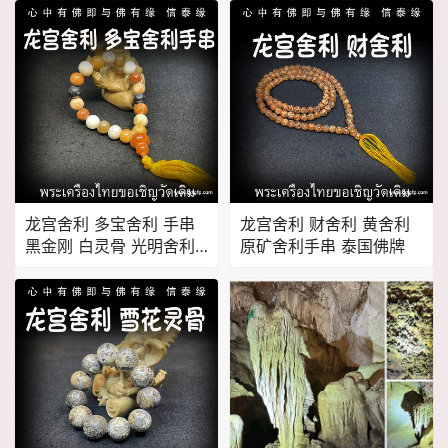
出舍利
出舍利
龙宫舍利 多宝舍利 手串
龙宫舍利 财舍利 黄舍利
黑金刚 白灵骨 光明舍利
原矿舍利手串 泰国佛牌
黑灵骨 财舍利 血舍利 跳
出舍利