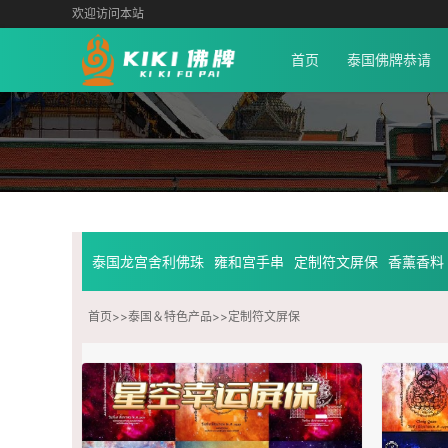
欢迎访问本站
首页
泰国佛牌恭请
泰国龙宫舍利佛珠
雍和宫手串
定制符文屏保
香薰香料
首页
>>
泰国＆特色产品
>>
定制符文屏保