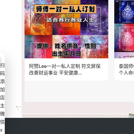
扫
阿赞Lee一对一私人定制 符文屏保
泰国师
改善财运事业 平安健康
个人命
码
https://haoquchu88.com/produ
添
ct/18452.html
加
店
主
微
信
x