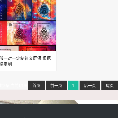
傅一对一定制符文屏保 根据
格定制
共2条 当前1/1页
首页
前一页
1
后一页
尾页