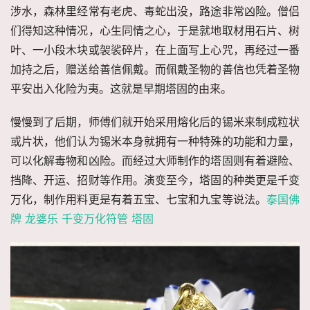
涉水，森林里经常有老虎、毒蛇出没，路途非常凶险。僧侣
们得知这种情况，心生同情之心，于是就地取材用石片、树
叶、一小段木块或袈裟碎片，在上面写上心咒，再经过一番
加持之后，赠送给善信佩戴。而佩戴圣物的善信也凭着圣物
平安出入化险为夷。这就是早期塔固的由来。
慢慢到了后期，师傅们就开始采用熔化后的锡米来制成粒状
或片状，他们认为锡米本身就拥有一种特殊的功能和力量，
可以化解毒物和凶险。而经过大师制作的塔固则有着避险、
挡降、开运、招财等作用。演变至今，塔固的种类更是千变
万化，制作用料更是有着五宝、七宝和九宝等说法。
泰国佛
牌 龙婆乐 千变万化符管 塔固