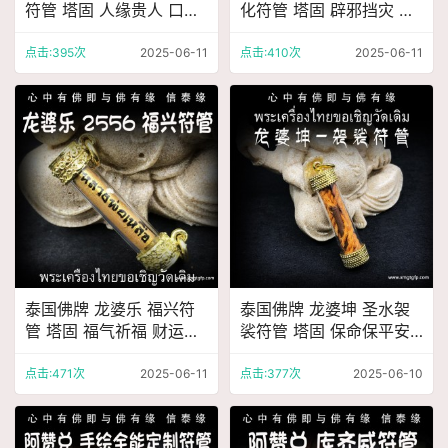
符管 塔固 人缘贵人 口才
化符管 塔固 辟邪挡灾 财
桃花 财运生意 事业工作
运生意 事业工作 创业投
创业投资 招财转运
资 招财转运
点击:395次
2025-06-11
点击:410次
2025-06-11
泰国佛牌 龙婆乐 福兴符
泰国佛牌 龙婆坤 圣水袈
管 塔固 福气祈福 财运生
裟符管 塔固 保命保平安
意 事业工作 创业投资 招
避险挡灾 贵人人缘 防降
财转运
头 转运事业
点击:471次
2025-06-11
点击:377次
2025-06-10