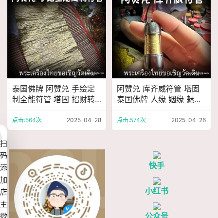
泰国佛牌 阿赞兑 手绘定
阿赞兑 库齐威符管 塔固
制全能符管 塔固 招财转
泰国佛牌 人缘 姻缘 魅力
运 人缘六合 生意事业 家
人际关系 人脉 财运 避险
庭健康 挡灾避险 权威自
挡灾 平安健康
点击:564次
2025-04-28
点击:574次
2025-04-26
信
扫
码
快手
添
加
小红书
店
主
公众号
微