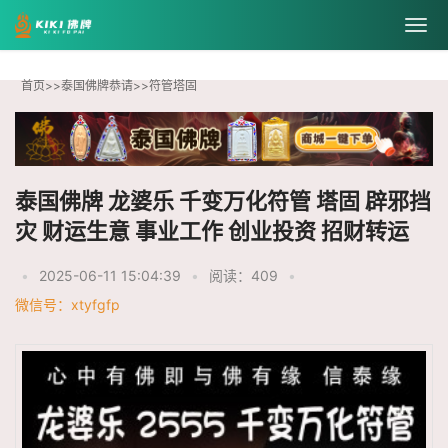
首页
>>
泰国佛牌恭请
>>
符管塔固
泰国佛牌 龙婆乐 千变万化符管 塔固 辟邪挡
灾 财运生意 事业工作 创业投资 招财转运
•
2025-06-11 15:04:39
•
阅读：409
•
微信号：xtyfgfp