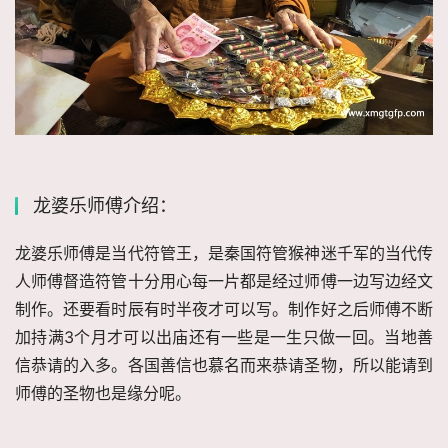
龙婆乐师傅介绍：
龙婆乐师傅是当代符管王，是秦国符管猴神迷千军的当代传
人师傅督造符管十分用心每一片都是经过师傅一边写边经文
制作。还要看时辰有时半夜才可以写。制作好之后师傅不断
加持满3个月才可以出庙还有一些是一生只做一回。当地善
信恭请的入多。各国善信也慕名而来恭请圣物，所以能请到
师傅的圣物也是缘分呢。