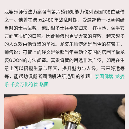
龙婆乐师傅法力高强有第六感预知能力位列泰国108位圣僧
之一。他曾在佛历2480年战乱时期，受邀督造一批圣物给
当时的士兵佩戴，帮助很多士兵平安归来，在挡险、保平安
方面有很好的口啤。因此师傅也更受大家的尊敬，越来越多
的人喜欢由他督造的圣物。龙婆乐师傅还是当今的符管王，
师傅说：符管上的经文是依照当年轰动全泰国的塔固圣僧龙
婆GOON的方法督造。富贵督管的用途非常广泛，如用在生
意上可以招揽生意与顾客，提升魅力与人缘，带来好运等
等，能帮助佩戴者圆满解决所遇到的难题！
泰国佛牌 龙婆
乐 千变万化符管 塔固