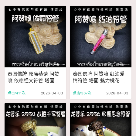
泰国佛牌 原庙恭请 阿赞
泰国佛牌 阿赞喷 红油爱
喷 依霸经文符管 塔固 镶
情符管 塔固 魅力桃花 感
钻外壳 饰品吊坠
情和合 人缘贵人 财运事
业
点击:411次
2026-04-03
点击:367次
2026-04-03