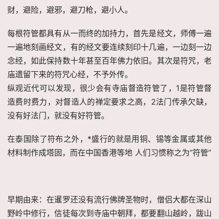
财，避险，避邪，避刀枪，避小人。
每根符管都具有从一而终的加持力，首先是经文，师傅一遍
一遍地刻画经文，有的经文要连续刻印十几遍，一边刻一边
念经，如此保持数十年甚至百年佛力依旧。其次是符咒，老
庙遗留下来的符咒心经，不予外传。
纵观近代可以发现，很少会有寺庙督造符管了，1是符管督
造费时费力，对督造人的禅定要求之高，2法门传承欠缺，
没有好法门，就没有好符管。
在泰国除了符布之外，*盛行的就是用铜、锡等金属或其他
材料制作成塔固，而在中国香港等地 人们习惯称之为“符管”
早期由来：在暹罗还没有流行佛牌圣物时，僧侣大都在深山
野岭中修行，信徒每次到寺庙中朝拜，都要翻山越岭，跋山