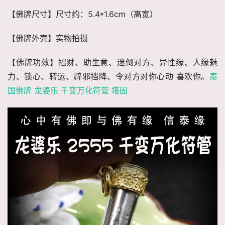
【佛牌尺寸】尺寸约：5.4*1.6cm（高宽）
【佛牌外壳】实物拍摄
【佛牌功效】招财、助生意、迷倒对方、异性缘、人缘魅
力、锁心、转运、辟邪挡降、令对方对你心动 喜欢你。
泰
国佛牌 龙婆乐 千变万化符管 塔固