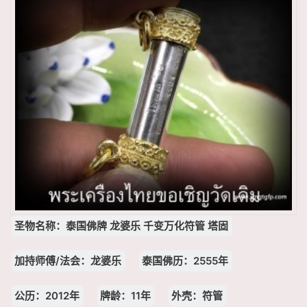
圣物名称：泰国佛牌 龙婆乐 千变万化符管 塔固
加持师傅/法会：龙婆乐
泰国佛历：2555年
公历：2012年
牌龄：11年
外壳：符管