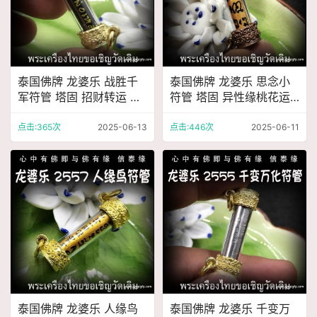
泰国佛牌 龙婆乐 战胜千
泰国佛牌 龙婆乐 思念小
军符管 塔固 招财转运 事
符管 塔固 异性缘桃花运
业生意 助姻缘 感情和合
招财转运 事业人缘 助姻
挡灾避险
缘 感情和合
点击:365次
2025-06-13
点击:446次
2025-06-11
泰国佛牌 龙婆乐 人缘鸟
泰国佛牌 龙婆乐 千变万