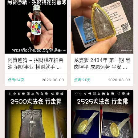
阿赞迪猜 ~ 招财桃花拍罂
龙婆爹 2484年 ‮一第‬期 黑
油 招财事业 横财就手 舍
肉坤平 成愿运势 平安 挡
财其身 魅力桃花 招缘不
危险 辟邪 催生正偏财 人
断 人缘姻缘
缘 人脉人缘
点击:24次
2026-08-03
点击:21次
2026-08-03