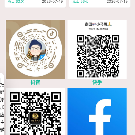
资 泰国佛牌
赌运 辟邪防小人
点击:63次
2026-07-19
点击:56次
2026-07-19
抖音
快手
扫
码
添
加
店
主
微