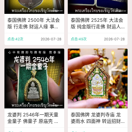
泰国佛牌 2500年 大法会
泰国佛牌 2525年 大法会
版 行走佛 财运人缘 事业
版 纯金版行走佛 财运人
健康 挡灾异性缘 有求必
缘 事业健康 挡灾异性缘
应
有求必应 鉴定卡
点击:42次
2026-07-28
点击:49次
2026-07-28
龙婆判 2546年一期天童
泰国佛牌 龙婆判寺庙 龙
金童子 佛童子 原庙壳 招
婆雨水 四面神 转运招财
财人缘 事业成愿 生意投
事业生意 人缘运势 官运