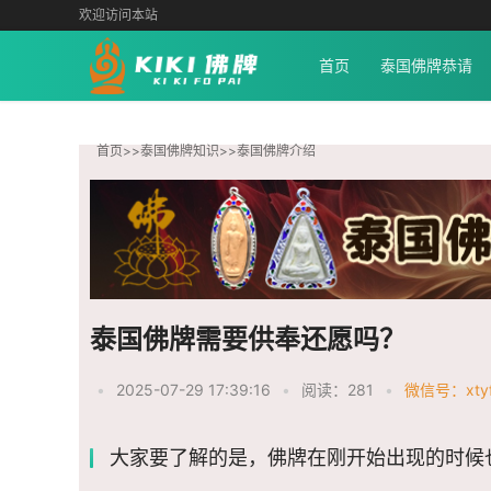
欢迎访问本站
首页
泰国佛牌恭请
首页
>>
泰国佛牌知识
>>
泰国佛牌介绍
泰国佛牌需要供奉还愿吗？
•
2025-07-29 17:39:16
•
阅读：281
•
微信号：xtyf
大家要了解的是，佛牌在刚开始出现的时候