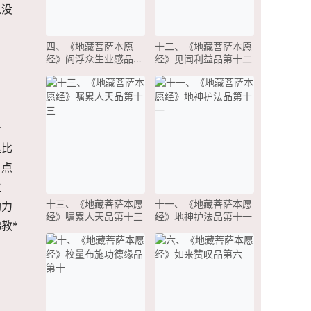
从没
四、《地藏菩萨本愿
十二、《地藏菩萨本愿
经》阎浮众生业感品第
经》见闻利益品第十二
四
身
里比
，点
生
十三、《地藏菩萨本愿
十一、《地藏菩萨本愿
助力
经》嘱累人天品第十三
经》地神护法品第十一
教*