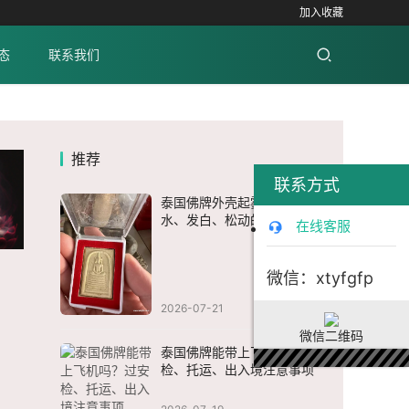
加入收藏
态
联系我们
推荐
联系方式
泰国佛牌外壳起雾怎么办？进
水、发白、松动的处理方法
在线客服
微信：xtyfgfp
2026-07-21
微信二维码
泰国佛牌能带上飞机吗？过安
检、托运、出入境注意事项