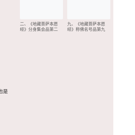
二、《地藏菩萨本愿
九、《地藏菩萨本愿
经》分身集会品第二
经》称佛名号品第九
也是
信