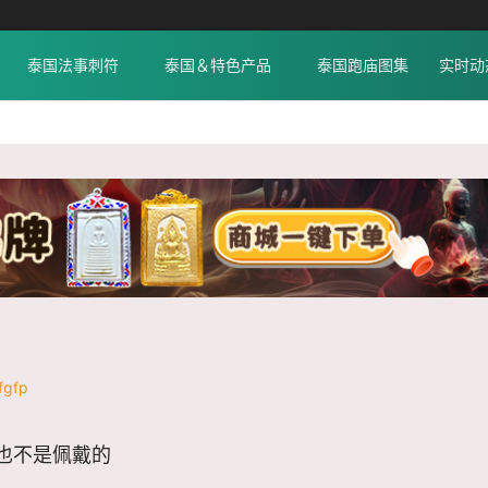
泰国法事刺符
泰国＆特色产品
泰国跑庙图集
实时动
gfp
也不是佩戴的