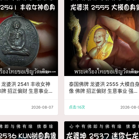
龙婆洪 2541 丰收女神
泰国佛牌 龙婆洪 2555 大模自
佛牌 招正偏财 生意事业
像 佛牌 招正偏财 生意事业 强力
 人缘 人脉 贵人相助
避险 人缘 人脉 贵人相助
2026-08-07
点击:16次
2026-08-