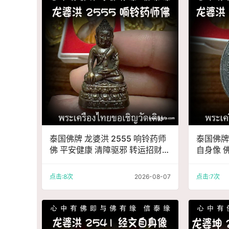
泰国佛牌 龙婆洪 2555 响铃药师
泰国佛牌 
佛 平安健康 清障驱邪 转运招财
自身像 
安神静心 事业生意 挡灾避险
强力避险
点击:8次
2026-08-07
点击:7次