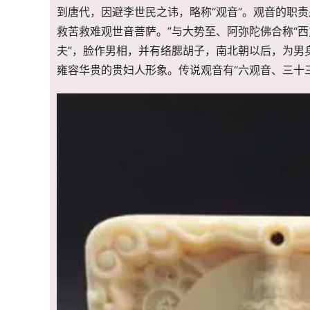
到唐代，因避李世民之讳，略称“观音”。观音的职
救苦救难观世音菩萨。”与大势至、阿弥陀佛合称“
夫”，脸作男相，并有络腮胡子，南北朝以后，为男
雍容华贵的贵妇人形象。传说观音有“六观音、三十