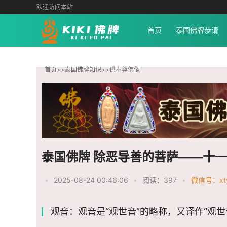
欢迎访问本站
首页
泰国佛牌恭请
首页
>>
泰国佛牌知识
>>
供奉尊佛像
泰国佛牌 除恶导善的菩萨——十
•
2025-08-24 00:46:06
•
阅读：397
•
微信号：xty
观音：观音是“观世音”的略称，又译作“观