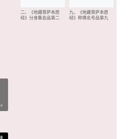
二、《地藏菩萨本愿
九、《地藏菩萨本愿
经》分身集会品第二
经》称佛名号品第九