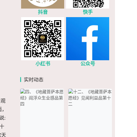
抖音
快手
小红书
公众号
实时动态
手观
面，
说:
十
欲天