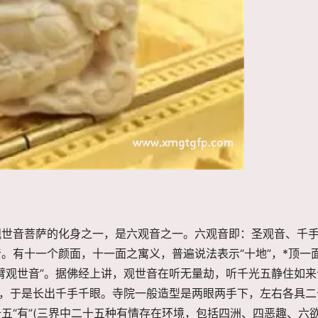
观世音菩萨的化身之一，是六观音之一。六观音即：圣观音、千
。有十一个颜面，十一面之寓义，普遍说法表示“十地”，*顶一
臂观世音”。据佛经上讲，观世音在听无量劫，听千光五静住如来
生，于是长出千手千眼。寺院一般造型是两眼两手下，左右各具二
五“有”(三界中二十五种有情存在环境，包括四洲、四恶趣、六