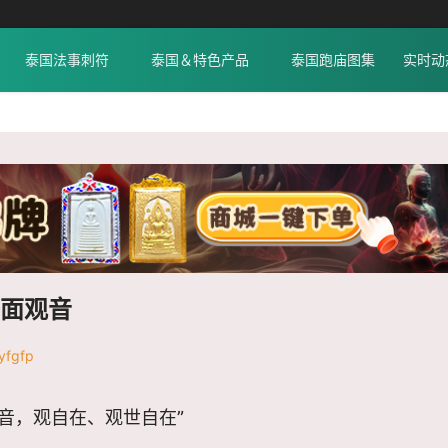
泰国法事刺符
泰国＆特色产品
泰国跑庙图集
实时动
一面观音
fgfp
世音，观自在、观世自在”